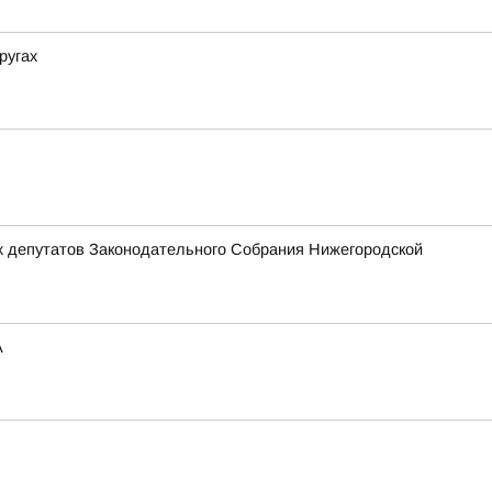
ругах
х депутатов Законодательного Собрания Нижегородской
А