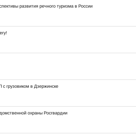
спективы развития речного туризма в России
егу!
 с грузовиком в Дзержинске
домственной охраны Росгвардии