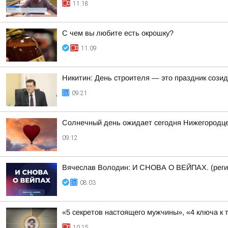
11:18
С чем вы любите есть окрошку?
11:09
Никитин: День строителя — это праздник сози
09:21
Солнечный день ожидает сегодня Нижегородц
09:12
Вячеслав Володин: И СНОВА О ВЕЙПАХ. (реги
08:03
«5 секретов настоящего мужчины», «4 ключа к 
10:15