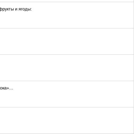
фрукты и ягоды:
трока»…