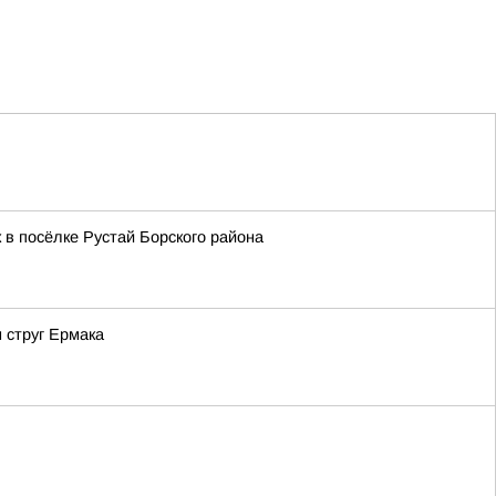
 в посёлке Рустай Борского района
 струг Ермака