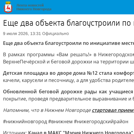
Еще два объекта благоустроили по
Официально
9 июля 2026, 13:31
Еще два объекта благоустроили по инициативе мес
В рамках программы «Вам решать!» в Нижегородско
ВерхнеПечёрской и беговой дорожки на территории ш
Детская площадка во дворе дома №12 стала комфорт
качели, карусели и песочницу, а для удобства родител
Обновленной беговой дорожке рады как учащиеся 
покрытие, проведя предварительное выравнивание и 
Напомним, что в Нижнем Новгороде
стартовал прием
#нижнийновгород #внижнем #нижегородскийрайон
Источник:
Канал в МАКС "Мэрия Нижнего Новгорода"