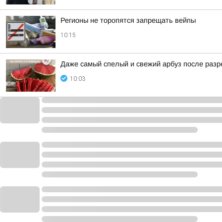
Регионы не торопятся запрещать вейпы
10:15
Даже самый спелый и свежий арбуз после разр
10:03