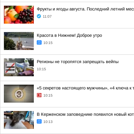
Фрукты и ягоды августа. Последний летний ме
11:07
Красота в Нижнем! Доброе утро
10:15
Регионы не торопятся запрещать вейпы
10:15
«5 секретов настоящего мужчины», «4 ключа к 
10:15
В Керженском заповеднике появился новый ко
10:13