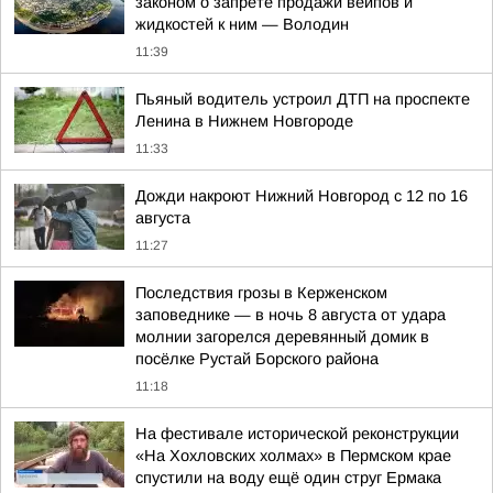
законом о запрете продажи вейпов и
жидкостей к ним — Володин
11:39
Пьяный водитель устроил ДТП на проспекте
Ленина в Нижнем Новгороде
11:33
Дожди накроют Нижний Новгород с 12 по 16
августа
11:27
Последствия грозы в Керженском
заповеднике — в ночь 8 августа от удара
молнии загорелся деревянный домик в
посёлке Рустай Борского района
11:18
На фестивале исторической реконструкции
«На Хохловских холмах» в Пермском крае
спустили на воду ещё один струг Ермака