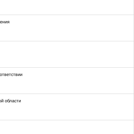
жения
ответствии
ой области