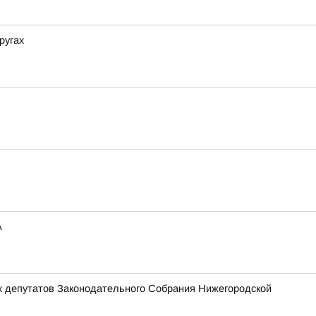
ругах
А
х депутатов Законодательного Собрания Нижегородской